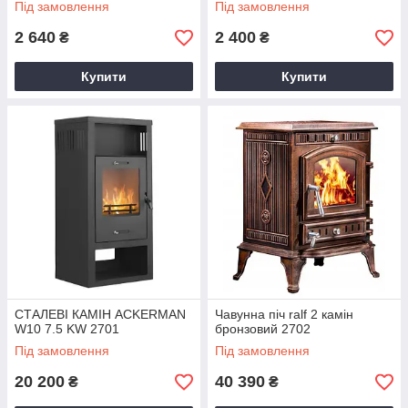
Під замовлення
Під замовлення
2 640
2 400
₴
₴
Купити
Купити
СТАЛЕВІ КАМІН ACKERMAN
Чавунна піч ralf 2 камін
W10 7.5 KW 2701
бронзовий 2702
Під замовлення
Під замовлення
20 200
40 390
₴
₴