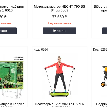
 намет лабіринт
Мотокультиватор HECHT 790 BS
Вібропл
в 1 6010
84 см 6009
про
80 ₴
33 680 ₴
мовлення
Під замовлення
упити
Купити
6264
626
ідорів і огірків
Платформа SKY VIRO SHAPER
Подрі