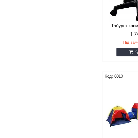
Табурет кос
1 7
Під за
К
6010