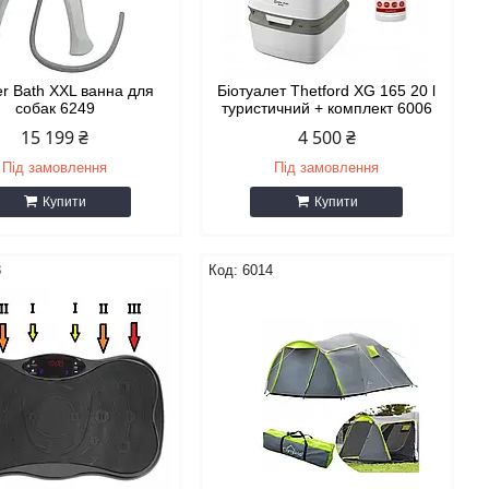
er Bath XXL ванна для
Біотуалет Thetford XG 165 20 l
собак 6249
туристичний + комплект 6006
15 199 ₴
4 500 ₴
Під замовлення
Під замовлення
Купити
Купити
8
6014