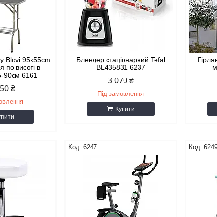
гу Blovi 95x55cm
Блендер стаціонарний Tefal
Гірля
я по висоті в
BL435831 6237
м
75-90см 6161
3 070 ₴
250 ₴
Під замовлення
мовлення
Купити
упити
6247
624