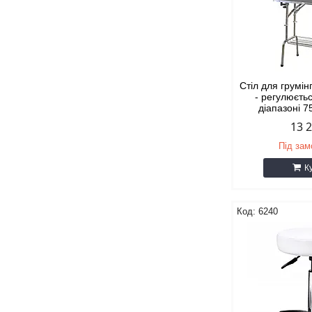
Стіл для грумін
- регулюєтьс
діапазоні 
13 
Під за
К
6240