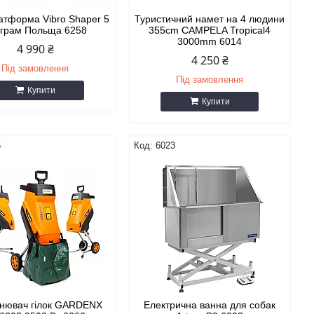
атформа Vibro Shaper 5
Туристичний намет на 4 людини
грам Польща 6258
355cm CAMPELA Tropical4
3000mm 6014
4 990 ₴
4 250 ₴
Під замовлення
Під замовлення
Купити
Купити
6
6023
бнювач гілок GARDENX
Електрична ванна для собак