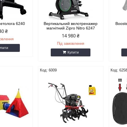
метолога 6240
Вертикальний велотренажер
Boost
магнітний Zipro Nitro 6247
40 ₴
14 980 ₴
мовлення
Під замовлення
упити
Купити
6009
625