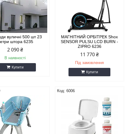
нди вуличні 500 шт 23
МАГНІТНИЙ ОРБІТРЕК Shox
етри штора 6235
SENSOR PULSU LCD BURN -
ZIPRO 6236
2 090 ₴
11 770 ₴
В наявності
Під замовлення
Купити
Купити
9
6006