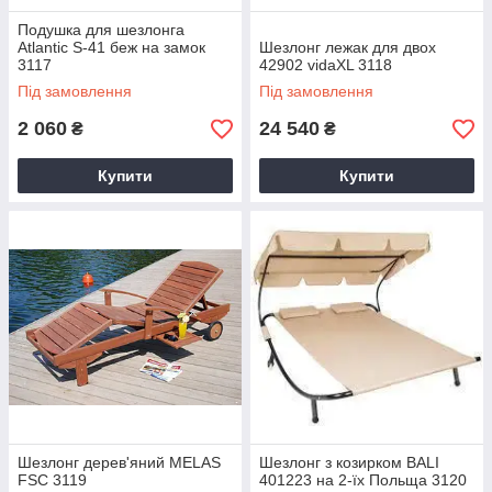
Подушка для шезлонга
Atlantic S-41 беж на замок
Шезлонг лежак для двох
3117
42902 vidaXL 3118
Під замовлення
Під замовлення
2 060
24 540
₴
₴
Купити
Купити
Шезлонг дерев'яний MELAS
Шезлонг з козирком BALI
FSC 3119
401223 на 2-їх Польща 3120