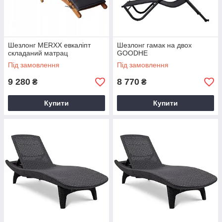
Шезлонг MERXX евкаліпт
Шезлонг гамак на двох
складаний матрац
GOODHE
Під замовлення
Під замовлення
9 280
8 770
₴
₴
Купити
Купити