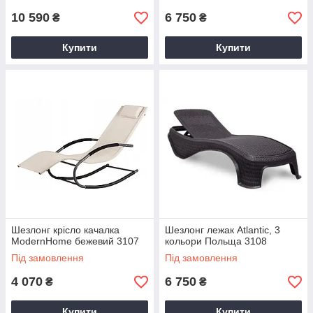
10 590
6 750
₴
₴
Купити
Купити
Шезлонг крісло качалка
Шезлонг лежак Atlantic, 3
ModernHome бежевий 3107
кольори Польща 3108
Під замовлення
Під замовлення
4 070
6 750
₴
₴
Купити
Купити