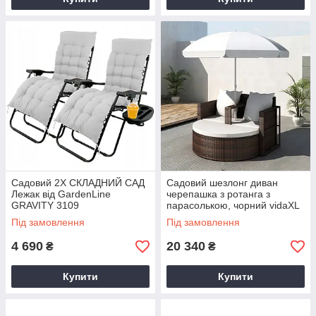
Садовий 2X СКЛАДНИЙ САД
Садовий шезлонг диван
Лежак від GardenLine
черепашка з ротанга з
GRAVITY 3109
парасолькою, чорний vidaXL
3110
Під замовлення
Під замовлення
4 690
20 340
₴
₴
Купити
Купити