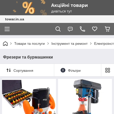
towar.in.ua
Товари та послуги
Інструмент та ремонт
Електроінс
Фрезери та бурмашинки
Сортування
0
Фільтри