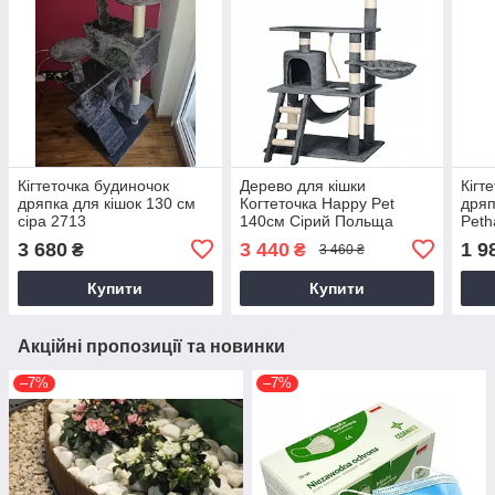
Кігтеточка будиночок
Дерево для кішки
Кігт
дряпка для кішок 130 см
Когтеточка Happy Pet
дряп
сіра 2713
140см Сірий Польща
Peth
3 680
3 440
1 9
₴
₴
3 460 ₴
Купити
Купити
Акційні пропозиції та новинки
–7%
–7%