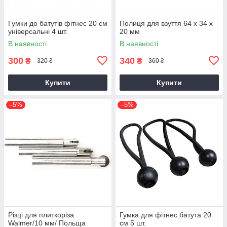
Гумки до батутів фітнес 20 см
Полиця для взуття 64 х 34 х
універсальні 4 шт.
20 мм
В наявності
В наявності
300
340
₴
₴
320 ₴
360 ₴
Купити
Купити
–5%
–5%
Різці для плиткоріза
Гумка для фітнес батута 20
Walmer/10 мм/ Польща
см 5 шт.