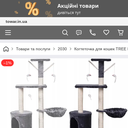
towar.in.ua
Товари та послуги
2030
Когтеточка для кошек TRE
–1%