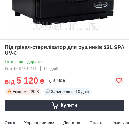
Підігрівач-стерилізатор для рушників 23L SPA
UV-C
Готово до відправки
Код: 9087601411
Роздріб
5 120
від
₴
від 5 140 ₴
Економія
20 ₴
Залишилось
16 днів
Купити
Опис
Характеристики
Доставка
Оплата
Умови п