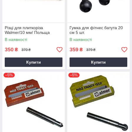
Різці для плиткоріза
Гумка для фітнес батута 20
Walmer/10 мм/ Польща
см 5 шт.
В наявності
В наявності
350
359
₴
₴
370 ₴
379 ₴
Купити
Купити
–5%
–5%