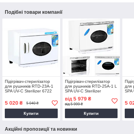
Подібні товари компанії
Підігрівач-стерилізатор
Підігрівач-стерилізатор
Піді
для рушників RTD-23A-1
для рушників RTD-25A-1 L
для 
SPA UV-C Sterilizer 6722
SPA UV-C Sterilizer
SPA 
5 979
від
₴
5 020
5 0
₴
5 040 ₴
від 5 999 ₴
Купити
Купити
Акційні пропозиції та новинки