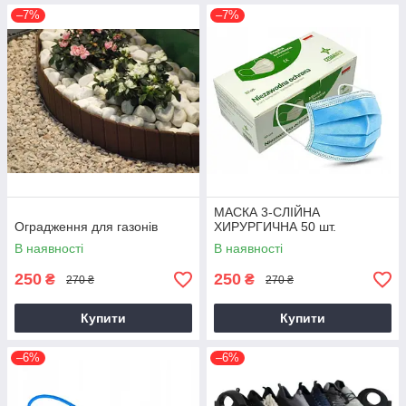
–7%
–7%
МАСКА 3-СЛІЙНА
Оградження для газонів
ХИРУРГИЧНА 50 шт.
В наявності
В наявності
250
250
₴
₴
270 ₴
270 ₴
Купити
Купити
–6%
–6%