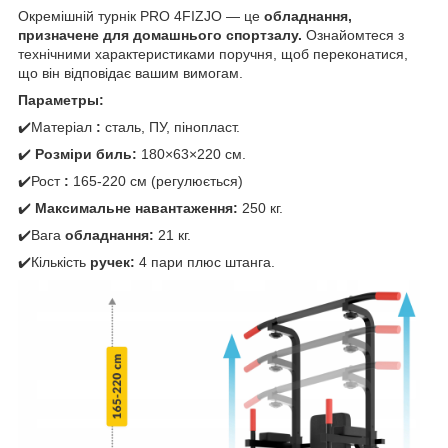
Окремішній турнік PRO 4FIZJO — це
обладнання,
призначене для домашнього спортзалу.
Ознайомтеся з
технічними характеристиками поручня, щоб переконатися,
що він відповідає вашим вимогам.
Параметры:
✔️Матеріал
:
сталь, ПУ, пінопласт.
✔️
Розміри биль:
180×63×220 см.
✔️Рост
:
165-220 см (регулюється)
✔️
Максимальне навантаження:
250 кг.
✔️Вага
обладнання:
21 кг.
✔️Кількість
ручек:
4 пари плюс штанга.