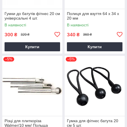
Гумки до батутів фітнес 20 см
Полиця для взуття 64 х 34 х
універсальні 4 шт.
20 мм
В наявності
В наявності
300
340
₴
₴
320 ₴
360 ₴
Купити
Купити
–5%
–5%
Різці для плиткоріза
Гумка для фітнес батута 20
Walmer/10 мм/ Польща
см 5 шт.