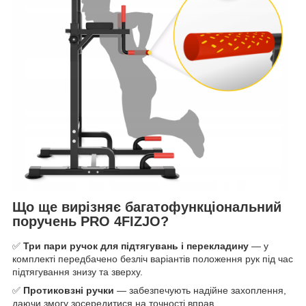
Що ще вирізняє багатофункціональний
поручень PRO 4FIZJO?
✅
Три пари ручок для підтягувань і перекладину
— у
комплекті передбачено безліч варіантів положення рук під час
підтягування знизу та зверху.
✅
Протиковзні ручки
— забезпечують надійне захоплення,
даючи змогу зосередитися на точності вправ.