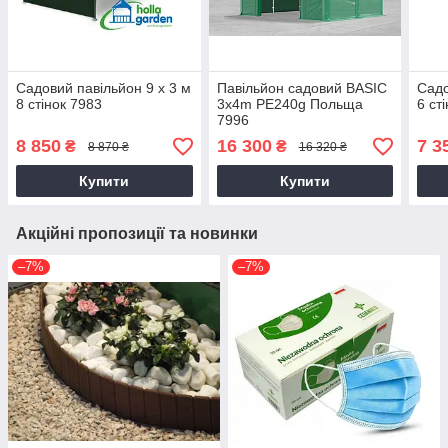
Садовий павільйон 9 x 3 м
Павільйон садовий BASIC
Садо
8 стінок 7983
3x4m PE240g Польща
6 ст
7996
8 850
16 300
7 3
₴
₴
8 870 ₴
16 320 ₴
Купити
Купити
Акційні пропозиції та новинки
–7%
–7%