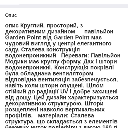
Опис
опис Круглий, просторий, з
декоративним дизайном — павільйон
Garden Point від Garden Point має
чудовий вигляд у центрі елегантного
саду. Сталева конструкція
водонепроникний Переваги: Павільйон
Модики має круглу форму. Дах і штори
водонепроникні. Конструкція покрівлі
була обладнана вентилятором —
відповідна вентиляція забезпечується,
навіть коли штори опущені. Цілом
стійкий до радіації UV і добре захищені
від дощу. Цей дизайн характеризується
декоративною структурою. Штори
розщеплені навколо вертикальних
профілів. матеріали: Сталева
структура, що складається з елементів
бежевих ниток поліефіру з вагою 160 г/