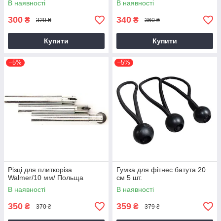
В наявності
В наявності
300
340
₴
₴
320 ₴
360 ₴
Купити
Купити
–5%
–5%
Різці для плиткоріза
Гумка для фітнес батута 20
Walmer/10 мм/ Польща
см 5 шт.
В наявності
В наявності
350
359
₴
₴
370 ₴
379 ₴