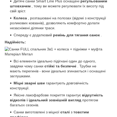
Дитячі санки Smart Line Plus оснащені
регульованим
штовхачем
, тому ви можете регулювати їх висоту під
свій зріст.
Колеса
, розташовані на полозах (відомі з конструкції
роликових ковзанів), дозволяють комфортно долати
незасніжені ділянки траси.
Спереду є додатковий
ремінь для тягання санок
.
Надійність:
Всі елементи ідеально підігнані один до одного,
завдяки чому санки
стійкі та безпечні
. Трубки не
мають перегинів - вони ідеально згинаються і оснащені
заглушками.
Міцні зварні шви
гарантують довговічність
конструкції.
Якісне лакофарбове покриття гарантує
відсутність
відколів і ідеальний зовнішній вигляд
протягом
багатьох сезонів.
Санки виготовлені з міцної
сталі
з
товстим