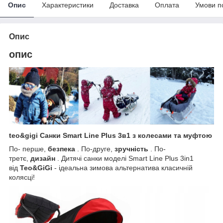
Опис
Характеристики
Доставка
Оплата
Умови п
Опис
опис
teo&gigi Санки Smart Line Plus 3в1 з колесами та муфтою
По- перше,
безпека
. По-друге,
зручність
. По-
третє,
дизайн
. Дитячі санки моделі Smart Line Plus 3in1
від
Teo&GiGi
- ідеальна зимова альтернатива класичній
колясці!