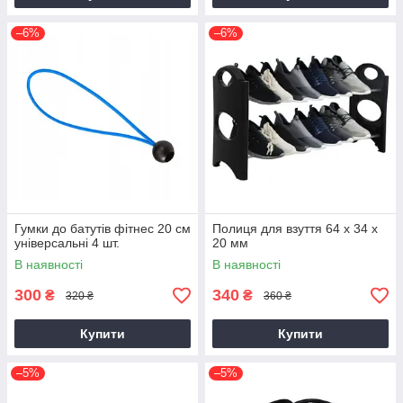
–6%
–6%
Гумки до батутів фітнес 20 см
Полиця для взуття 64 х 34 х
універсальні 4 шт.
20 мм
В наявності
В наявності
300
340
₴
₴
320 ₴
360 ₴
Купити
Купити
–5%
–5%