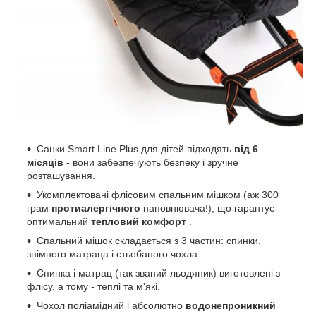
Санки Smart Line Plus для дітей підходять
від 6
місяців
- вони забезпечують безпеку і зручне
розташування.
Укомплектовані флісовим спальним мішком (аж 300
грам
протиалергічного
наповнювача!), що гарантує
оптимальний
тепловий комфорт
.
Спальний мішок складається з 3 частин: спинки,
знімного матраца і стьобаного чохла.
Спинка і матрац (так званий льодяник) виготовлені з
флісу, а тому - теплі та м'які.
Чохол поліамідний і абсолютно
водонепроникний