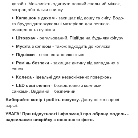
дизайн. Можливість одягнути повний спальний мішок,
матрац або тільки спинку.
Капюшон з дахом
- захищає від дощу та снігу. Водо-
та брудовідштовхувальні матеріали для легшого
очищення та сушіння
Штовхач
- регульований. Підійде на будь-яку фігуру
Муфта з флісом
- також підходить до коляски
Підніжки
- легко встановлюються
Ремінь безпеки
- захищає дитину від випадання з
санок.
Колеса
- ідеальні для незасніжених поверхонь
LED освітлення
- безкоштовно з кожними
санками. Видимий = безпечний
Вибирайте колір і робіть покупку.
Доступні кольорові
версії:
УВАГА! При відсутності інформації про обрану модель -
надсилаємо викрійку з основного фото.