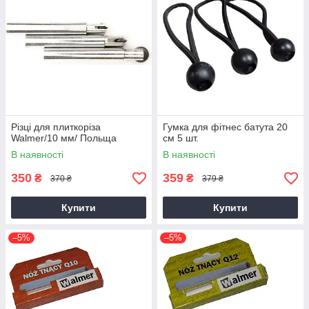
Різці для плиткоріза
Гумка для фітнес батута 20
Walmer/10 мм/ Польща
см 5 шт.
В наявності
В наявності
350
359
₴
₴
370 ₴
379 ₴
Купити
Купити
–5%
–5%