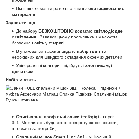
профілем
.
Всі інші елементи ретельно зшиті з
сертифікованих
матеріалів
.
Зауважте, що...
До набору
БЕЗКОШТОВНО
додаємо
світлодіодне
освітлення
! Завдяки цьому прогулянка з малюком
безпечна навіть у темряві.
В упаковці ви також знайдете
набір гвинтів
,
необхідних для швидкого складання окремих деталей.
Універсальні кольори - підійдуть і
хлопчикам, і
дівчаткам
.
Набір містить:
Оригінальні профільні санки teo&gigi
- версія
3в1. Можливість будь-якого повороту санок, спинки,
штовхача за потреби,
Спальний мішок Smart Line 3в1
- унікальний