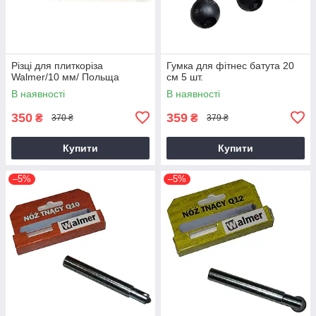
Різці для плиткоріза
Гумка для фітнес батута 20
Walmer/10 мм/ Польща
см 5 шт.
В наявності
В наявності
350
359
₴
₴
370 ₴
379 ₴
Купити
Купити
–5%
–5%