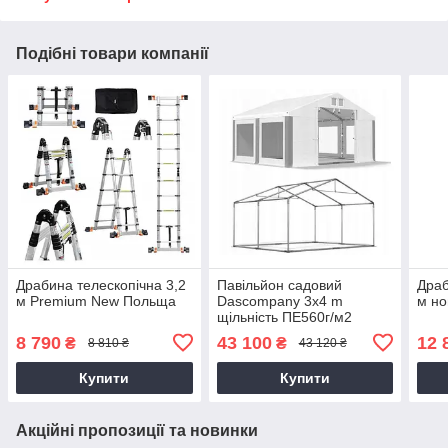
Подібні товари компанії
Драбина телескопічна 3,2
Павільйон садовий
Драб
м Premium New Польща
Dascompany 3x4 m
м но
щільність ПЕ560г/м2
посилений
8 790
43 100
12 
₴
₴
8 810 ₴
43 120 ₴
Купити
Купити
Акційні пропозиції та новинки