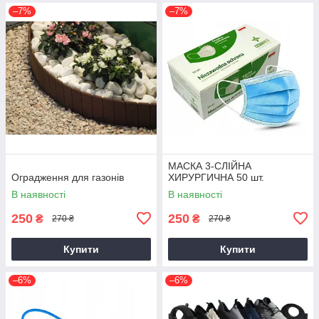
–7%
–7%
МАСКА 3-СЛІЙНА
Оградження для газонів
ХИРУРГИЧНА 50 шт.
В наявності
В наявності
250
250
₴
₴
270 ₴
270 ₴
Купити
Купити
–6%
–6%