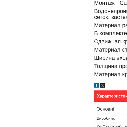
Монтаж : Са
Водонепрони
сеток: заст
Материал р
В комплекте
Сдвижная к
Материал ст
Ширина вход
Толщина пр
Материал к
Характеристи
Основні
Виробник
Країна виробни