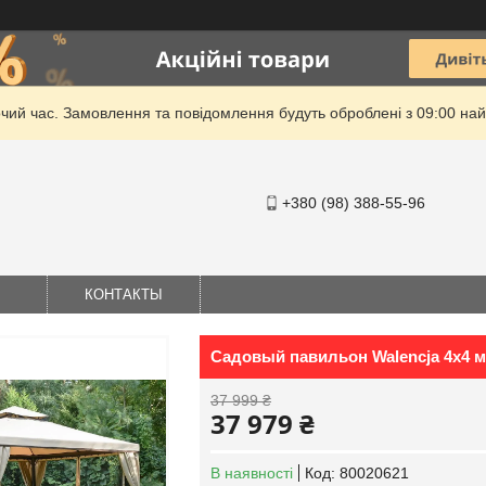
очий час. Замовлення та повідомлення будуть оброблені з 09:00 най
+380 (98) 388-55-96
КОНТАКТЫ
Садовый павильон Walencja 4x4 м
37 999 ₴
37 979 ₴
В наявності
Код:
80020621