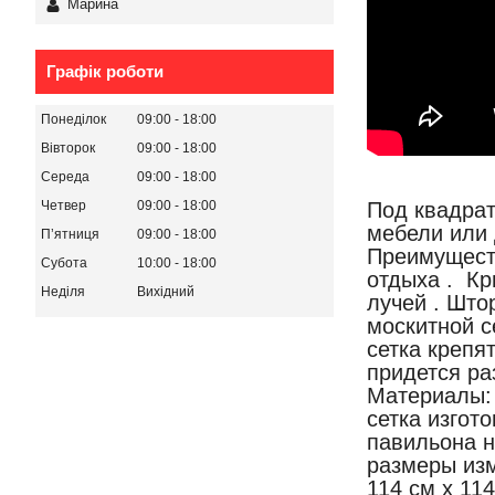
Марина
Графік роботи
Понеділок
09:00
18:00
Вівторок
09:00
18:00
Середа
09:00
18:00
Под квадрат
Четвер
09:00
18:00
мебели или
Пʼятниця
09:00
18:00
Преимуществ
Субота
10:00
18:00
отдыха . К
Неділя
Вихідний
лучей . Што
москитной с
сетка крепя
придется ра
Материалы: 
сетка изгот
павильона н
размеры из
114 см x 11