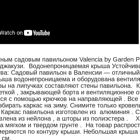
ным садовым павильоном Valencia by Garden P
 джакузи. Водонепроницаемая крыша Устойчиво
а: Садовый павильон в Валенсии — отличный 
рыша водонепроницаема и оборудована вентиля
ры на липучках составляют стены павильона. К
еткой , закрывающей борта и вентиляционное 
тся с помощью крючков на направляющей . Все 
збирать каркас на зиму. Снимите только крове
Каркас павильона изготовлен из алюминия . 
овлена ​​из нейлона , а шторы из полиэстера .
а мягком и твердом грунте . На товар распрос
меряются по контуру крыши. Небольшая крыша 
4 см.