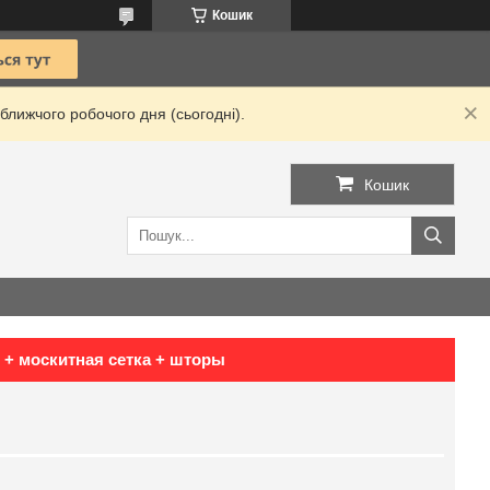
Кошик
ближчого робочого дня (сьогодні).
Кошик
 + москитная сетка + шторы