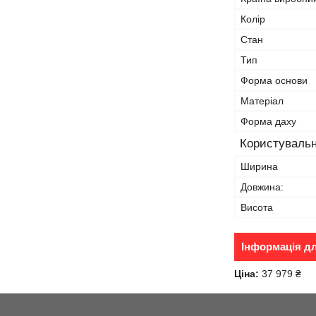
Колір
Стан
Тип
Форма основи
Матеріал
Форма даху
Користувальн
Ширина
Довжина:
Висота
Інформація д
Ціна:
37 979 ₴