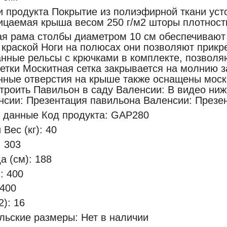
 продукта Покрытие из полиэфирной ткани усто
цаемая крыша весом 250 г/м2 шторы плотност
 рама столбы диаметром 10 см обеспечивают 
краской Ноги на полюсах они позволяют прикр
нные рельсы с крючками в комплекте, позволяю
етки Москитная сетка закрывается на молнию
ные отверстия на крыше также оснащены моски
строить Павильон в саду Валенсии: В видео ни
нсии: Презентация павильона Валенсии: Презе
 данные Код продукта: GAP280
Вес (кг): 40
: 303
а (см): 188
: 400
 400
): 16
ьские размеры: Нет в наличии