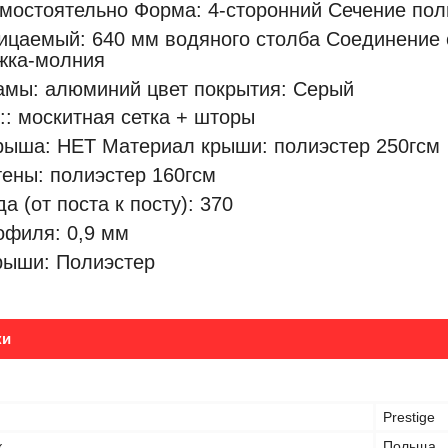
мостоятельно Форма: 4-сторонний Сечение пол
цаемый: 640 мм водяного столба Соединение 
ежка-молния
амы: алюминий цвет покрытия: Серый
:: москитная сетка + шторы
рыша: НЕТ Материал крыши: полиэстер 250гсм
ены: полиэстер 160гсм
а (от поста к посту): 370
офиля: 0,9 мм
рыши: Полиэстер
ки
Prestige
к
Польща