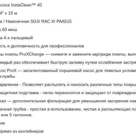
асоса InstaClean™ 40
4" x 15 м
а / Наконечник SG3/ RAC X/ PAA515
а 60 меш
а 4-х пальцевый
сть и долговечность для профессионалов
ны помпы ProXChange — снимите и замените картридж помпы, вып
аждый раз обеспечивает быструю заливку путем ослабления застря
сос ProX — запатентованный поршневой насос для тяжелых услов
 службы.
давление - Позволяет распылять и наносить различные типы покр
ащитная подставка - легко переносится и защищает от повреждени
Clean — дополнительная фильтрация для уменьшения засорения на
рачная трубка - простая в использовании, чистая и распыляющая п
 или 5 галлонов.
ние
прямо из контейнеров