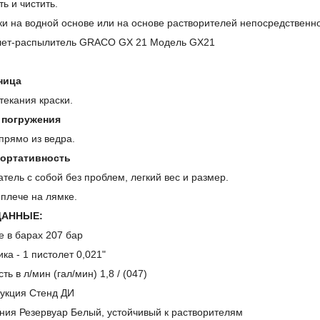
ь и чистить.
и на водной основе или на основе растворителей непосредственно 
ница
текания краски.
 погружения
прямо из ведра.
ортативность
тель с собой без проблем, легкий вес и размер.
плече на лямке.
ДАННЫЕ:
 в барах 207 бар
ка - 1 пистолет 0,021"
ь в л/мин (гал/мин) 1,8 / (047)
рукция Стенд ДИ
ния Резервуар Белый, устойчивый к растворителям