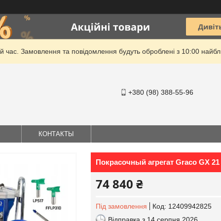
й час. Замовлення та повідомлення будуть оброблені з 10:00 найбли
+380 (98) 388-55-96
КОНТАКТЫ
Покрасочный агрегат Graco GX 21
74 840 ₴
Під замовлення
Код:
12409942825
Відправка з 14 серпня 2026