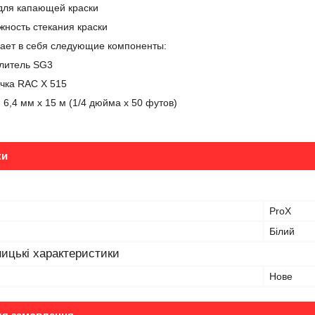
для капающей краски
жность стекания краски
чает в себя следующие компоненты:
ылитель SG3
очка RAC X 515
 6,4 мм x 15 м (1/4 дюйма x 50 футов)
ки
ProX
Білий
ицькі характеристики
Нове