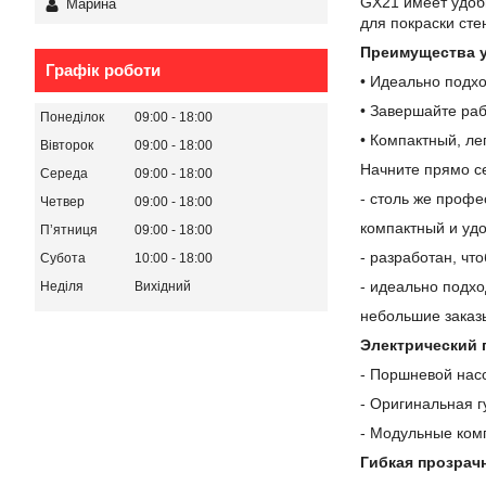
GX21 имеет удобн
Марина
для покраски сте
Преимущества у
Графік роботи
• Идеально подхо
• Завершайте ра
Понеділок
09:00
18:00
• Компактный, ле
Вівторок
09:00
18:00
Начните прямо с
Середа
09:00
18:00
- столь же профе
Четвер
09:00
18:00
компактный и уд
Пʼятниця
09:00
18:00
- разработан, чт
Субота
10:00
18:00
- идеально подхо
Неділя
Вихідний
небольшие заказ
Электрический 
- Поршневой нас
- Оригинальная г
- Модульные ком
Гибкая прозрач