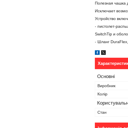
Полезная чашка 
Исключает возмо
Устройство вклю
- пистолет-расп
SwitchTip и обол
- Шланг DuraFlex,
Характеристи
Основні
Виробник
Колір
Користувальн
Стан