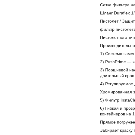
Сетка фильтра н
Шланг Duraflex 1/
Пистолет / Защит
фильтр пистолет
Пистолетного тип
Производительно
1) Система заме
2) PushPrime — к
3) Поршневой на
длительный срок
4) Регулируемое 
Хромированная з
5) Фильтр Insta
6) Гибкая и проз
контейнеров на 1
Прямое погруже
Забирает краску 