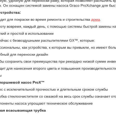
ую, удобную для переноски раму, которая позволяет распылять кр
н. Он оснащен системой замены насоса Graco ProXchange для быс
стройства:
дит для покраски во время ремонта и строительства
дома
.
боту вовремя, каждый день, с помощью системы быстрой замены 
гкий и простой в использовании
ейчас с безвоздушными распылителями GX™, которые:
ссиональны, как устройства, к которым вы привыкли, но имеют бол
обный для переноски дизайн
обы сохранить свои преимущества при рекордно низкой сумме инве
дит для нанесения второго цвета и повышения производительности
ы
поршневой насос ProX™
ос с исключительной прочностью и длительным сроком службы
убка стеклоочистителя со смазкой на весь срок службы означает о
поненты насоса упрощают техническое обслуживание
ная всасывающая трубка