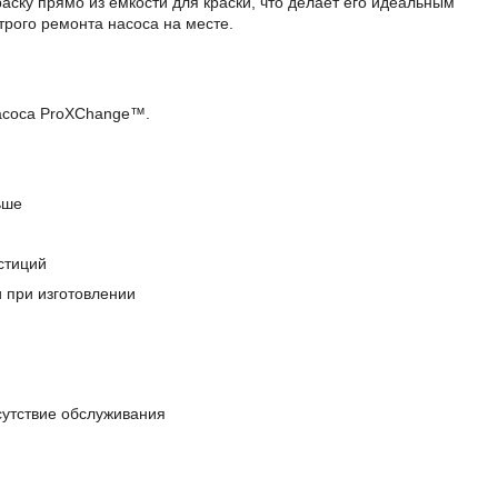
аску прямо из емкости для краски, что делает его идеальным
трого ремонта насоса на месте.
насоса ProXChange™.
ьше
стиций
 при изготовлении
тсутствие обслуживания