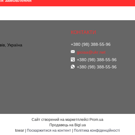
ля замовлення
+380 (98) 388-55-96
вів, Україна
gioiaa@ukr.net
+380 (98) 388-55-96
+380 (98) 388-55-96
Сайт створений на маркетплейсі
Prom.ua
Продавець на Bigl.ua
towar |
Поскаржитися на контент
|
Політика конфіденційності