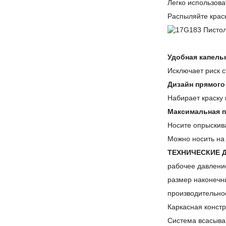
Легко использоват
Распыляйте краск
Удобная капель
Исключает риск с
Дизайн прямого
Набирает краску 
Максимальная п
Носите опрыскива
Можно носить на 
ТЕХНИЧЕСКИЕ 
рабочее давление
размер наконечни
производительност
Каркасная конст
Система всасыва