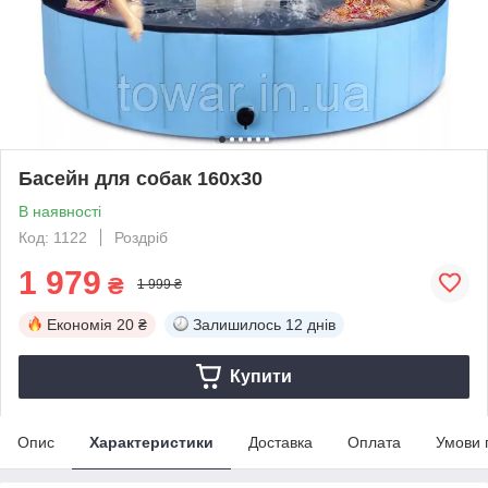
Басейн для собак 160x30
В наявності
Код: 1122
Роздріб
1 979
₴
1 999 ₴
Економія
20 ₴
Залишилось
12 днів
Купити
Опис
Характеристики
Доставка
Оплата
Умови 