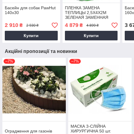
Басейн для собак PawHut
ПЛЕНКА ЗАМЕНА
Басе
140x30
ТЕПЛИЦЫ 2,5Х4Х2М
160x
ЗЕЛЕНАЯ ЗАМЕННАЯ
2 910
4 879
3 6
₴
₴
2 930 ₴
4 899 ₴
Купити
Купити
Акційні пропозиції та новинки
–7%
–7%
МАСКА 3-СЛІЙНА
Оградження для газонів
ХИРУРГИЧНА 50 шт.