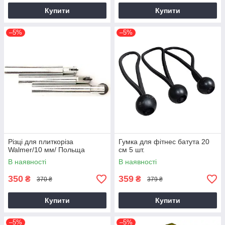
Купити
Купити
–5%
–5%
Різці для плиткоріза
Гумка для фітнес батута 20
Walmer/10 мм/ Польща
см 5 шт.
В наявності
В наявності
350
359
₴
₴
370 ₴
379 ₴
Купити
Купити
–5%
–5%