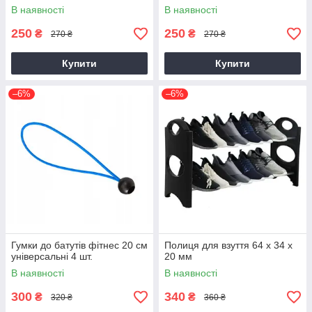
В наявності
В наявності
250
250
₴
₴
270 ₴
270 ₴
Купити
Купити
–6%
–6%
Гумки до батутів фітнес 20 см
Полиця для взуття 64 х 34 х
універсальні 4 шт.
20 мм
В наявності
В наявності
300
340
₴
₴
320 ₴
360 ₴