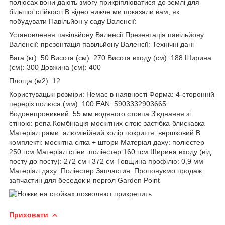
полюсах вони дають змогу прикріплюватися до землі для
більшої стійкості В відео нижче ми показали вам, як
побудувати Павільйон у саду Валенсії:
Установлення павільйону Валенсії Презентація павільйону
Валенсії: презентація павільйону Валенсії: Технічні дані
Вага (кг): 50 Висота (см): 270 Висота входу (см): 188 Ширина
(см): 300 Довжина (см): 400
Площа (м2): 12
Користувацькі розміри: Немає в наявності Форма: 4-сторонній
переріз полюса (мм): 100 EAN: 5903332903665
Водонепроникний: 55 мм водяного стовпа З'єднання зі
стіною: репа Комбінація москітних сіток: застібка-блискавка
Матеріал рами: алюмінійний колір покриття: вершковий В
комплекті: москітна сітка + штори Матеріал даху: поліестер
250 гсм Матеріал стіни: поліестер 160 гсм Ширина входу (від
посту до посту): 272 см і 372 см Товщина профілю: 0,9 мм
Матеріал даху: Поліестер Запчастин: Пропонуємо продаж
запчастин для беседок и пергол Garden Point
Приховати