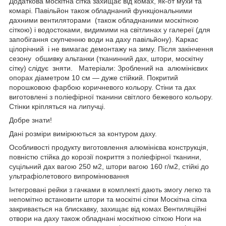
Додаткова москітна сітка захищає від комах, як-от мухи та
комарі. Павільйон також обладнаний функціональними
дахними вентиляторами (також обладнаними москітною
сіткою) і водостоками, видимими на світлинах у галереї (для
запобігання скупченню води на даху павільйону). Каркас
цілорічний і не вимагає демонтажу на зиму. Після закінчення
сезону обшивку альтанки (тканинний дах, штори, москітну
сітку) слідує зняти. Матеріали: Зроблений на алюмінієвих
опорах діаметром 10 см — дуже стійкий. Покритий
порошковою фарбою коричневого кольору. Стіни та дах
виготовлені з поліефірної тканини світлого бежевого кольору.
Стінки кріпляться на липучці.
Добре знати!
Дані розміри вимірюються за контуром даху.
Особливості продукту виготовлення алюмінієва конструкція,
повністю стійка до корозії покриття з поліефірної тканини,
суцільний дах вагою 250 м2, штори вагою 160 г/м2, стійкі до
ультрафіолетового випромінювання
Інтегровані рейки з гачками в комплекті дають змогу легко та
непомітно встановити штори та москітні сітки Москітна сітка
закривається на блискавку, захищає від комах Вентиляційні
отвори на даху також обладнані москітною сіткою Ноги на