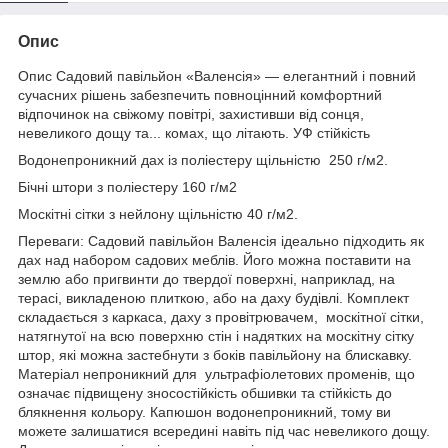
Опис
Опис Садовий павільйон «Валенсія» — елегантний і повний
сучасних рішень забезпечить повноцінний комфортний
відпочинок на свіжому повітрі, захистивши від сонця,
невеликого дощу та... комах, що літають. УФ стійкість
Водонепроникний дах із поліестеру щільністю 250 г/м2.
Бічні штори з поліестеру 160 г/м2
Москітні сітки з нейлону щільністю 40 г/м2.
Переваги: Садовий павільйон Валенсія ідеально підходить як
дах над набором садових меблів. Його можна поставити на
землю або пригвинти до твердої поверхні, наприклад, на
терасі, викладеною плиткою, або на даху будівлі. Комплект
складається з каркаса, даху з провітрювачем, москітної сітки,
натягнутої на всю поверхню стін і надятких на москітну сітку
штор, які можна застебнути з боків павільйону на блискавку.
Матеріал непроникний для ультрафіолетових променів, що
означає підвищену зносостійкість обшивки та стійкість до
блякнення кольору. Капюшон водонепроникний, тому ви
можете залишатися всередині навіть під час невеликого дощу.