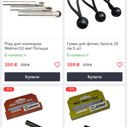
Різці для плиткоріза
Гумка для фітнес батута 20
Walmer/10 мм/ Польща
см 5 шт.
В наявності
В наявності
350
359
₴
₴
370 ₴
379 ₴
Купити
Купити
–5%
–5%