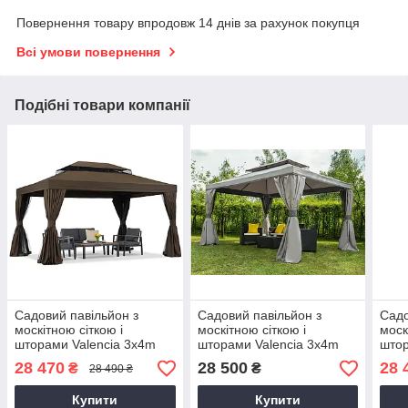
Повернення товару впродовж 14 днів за рахунок покупця
Всі умови повернення
Подібні товари компанії
Садовий павільйон з
Садовий павільйон з
Садо
москітною сіткою і
москітною сіткою і
моск
шторами Valencia 3x4m
шторами Valencia 3x4m
штор
коричневий 79401
сіра 3081
беже
28 470
28 500
28 
₴
₴
28 490 ₴
Купити
Купити