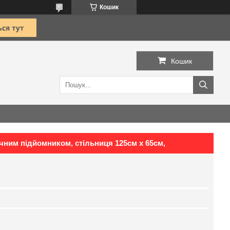
Кошик
Кошик
тричним підйомником, стільниця 125см х 65см,