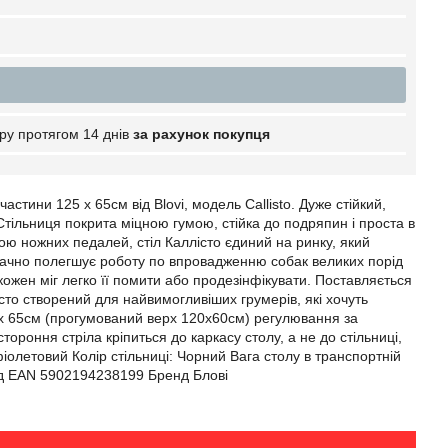
ру протягом 14 днів
за рахунок покупця
стини 125 х 65см від Blovi, модель Callisto. Дуже стійкий,
ільниця покрита міцною гумою, стійка до подряпин і проста в
ою ножних педалей, стіл Каллісто єдиний на ринку, який
 значно полегшує роботу по впровадженню собак великих порід
кожен міг легко її помити або продезінфікувати. Поставляється
то створений для найвимогливіших грумерів, які хочуть
 х 65см (прогумований верх 120х60см) регулювання за
ороння стріла кріпиться до каркасу столу, а не до стільниці,
фіолетовий Колір стільниці: Чорний Вага столу в транспортній
Код EAN 5902194238199 Бренд Блові