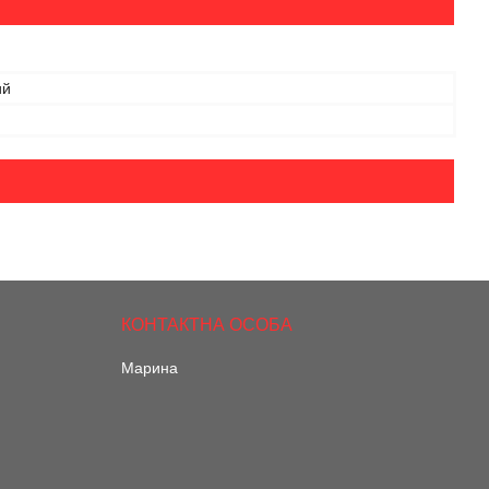
ий
Марина