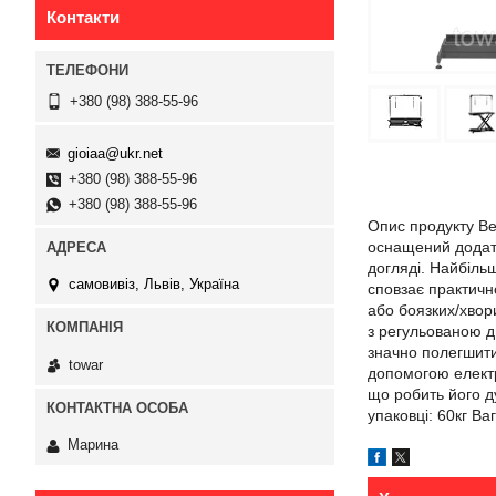
Контакти
+380 (98) 388-55-96
gioiaa@ukr.net
+380 (98) 388-55-96
+380 (98) 388-55-96
Опис продукту Вел
оснащений додатк
догляді. Найбіль
самовивіз, Львів, Україна
сповзає практичн
або боязких/хвор
з регульованою д
значно полегшити
towar
допомогою електро
що робить його ду
упаковці: 60кг В
Марина