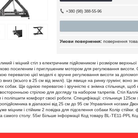
+380 (98) 388-55-96
повернення това
икий і міцний стіл з електричним підйомником і розміром верхньої ча
ово посиленим і приглушеним мотором для регулювання висоти. Ст
шою перевагою цієї моделі є зручне регулювання висоти за допомог
о вниз (всього в 25 см від землі). Це явище на ринку грумінг, воно
их собак. Ще однією перевагою і зручністю є знімна стільниця, щоб 
восторонньою стрілою для догляду та набором талрепів. Стіл Калліс
 і поліпшити комфорт своєї роботи. Специфікації: стільниця 125см
підйомника в діапазоні від 25 см до 95 см Управління ногами Двост
же міцним і стійким 2 повідка для підселення собаки Колір стійки: 
ага самого столу: 55кг Більше інформації Код товару BL-TE11-PPL 