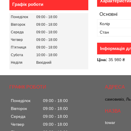
Характеристи
Графік роботи
Основні
Понеділок
09:00
18:00
Колір
Вівторок
09:00
18:00
Стан
Середа
09:00
18:00
Четвер
09:00
18:00
Пʼятниця
09:00
18:00
Інформація д
Субота
10:00
18:00
Ціна:
35 980 ₴
Неділя
Вихідний
ГРАФІК РОБОТИ
самовивіз, Ль
Понеділок
09:00
18:00
Вівторок
09:00
18:00
Середа
09:00
18:00
towar
Четвер
09:00
18:00