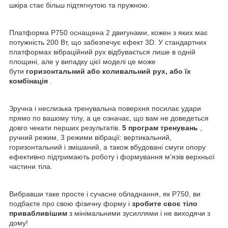
шкіра стає більш підтягнутою та пружною.
Платформа P750 оснащена 2 двигунами, кожен з яких має
потужність 200 Вт, що забезпечує ефект 3D. У стандартних
платформах вібраційний рух відбувається лише в одній
площині, але у випадку цієї моделі це може
бути
горизонтальний або коливальний рух, або їх
комбінація
.
Зручна і неслизька тренувальна поверхня посилає удари
прямо по вашому тілу, а це означає, що вам не доведеться
довго чекати перших результатів.
5 програм тренувань
,
ручний режим, 3 режими вібрації: вертикальний,
горизонтальний і змішаний, а також вбудовані смуги опору
ефективно підтримають роботу і формування м'язів верхньої
частини тіла.
Вибравши таке просте і сучасне обладнання, як P750, ви
подбаєте про свою фізичну форму і
зробите своє тіло
привабливішим
з мінімальними зусиллями і не виходячи з
дому!