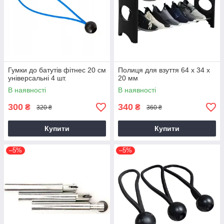
Гумки до батутів фітнес 20 см
Полиця для взуття 64 х 34 х
універсальні 4 шт.
20 мм
В наявності
В наявності
300
340
₴
₴
320 ₴
360 ₴
Купити
Купити
–5%
–5%