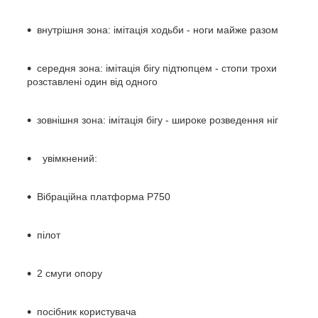
внутрішня зона: імітація ходьби - ноги майже разом
середня зона: імітація бігу підтюпцем - стопи трохи
розставлені один від одного
зовнішня зона: імітація бігу - широке розведення ніг
увімкнений:
Вібраційна платформа P750
пілот
2 смуги опору
посібник користувача