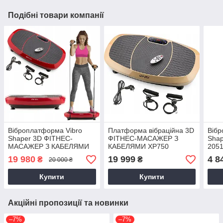
Подібні товари компанії
Віброплатформа Vibro
Платформа вібраційна 3D
Вібр
Shaper 3D ФІТНЕС-
ФІТНЕС-МАСАЖЕР З
Shap
МАСАЖЕР З КАБЕЛЯМИ
КАБЕЛЯМИ XP750
205
XP750 GYMTEK
GYMTEK 2379
19 980
19 999
4 8
₴
₴
20 000 ₴
Купити
Купити
Акційні пропозиції та новинки
–7%
–7%