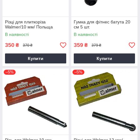
Різці для плиткоріза
Гумка для фітнес батута 20
Walmer/10 мм/ Польща
см 5 шт.
В наявності
В наявності
350
359
₴
₴
370 ₴
379 ₴
Купити
Купити
–5%
–5%