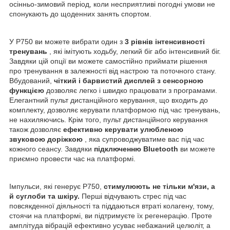
осінньо-зимовий період, коли несприятливі погодні умови не
спонукають до щоденних занять спортом.
У P750 ви можете вибрати один з
3 рівнів інтенсивності
тренувань
, які імітують ходьбу, легкий біг або інтенсивний біг.
Завдяки цій опції ви можете самостійно приймати рішення
про тренування в залежності від настрою та поточного стану.
Вбудований,
чіткий і барвистий дисплей з сенсорною
функцією
дозволяє легко і швидко працювати з програмами.
Елегантний пульт дистанційного керування, що входить до
комплекту, дозволяє керувати платформою під час тренувань,
не нахиляючись. Крім того, пульт дистанційного керування
також дозволяє
ефективно керувати улюбленою
звуковою доріжкою
, яка супроводжуватиме вас під час
кожного сеансу. Завдяки
підключенню Bluetooth
ви можете
приємно провести час на платформі.
Імпульси, які генерує P750,
стимулюють не тільки м'язи, а
й суглоби та шкіру.
Перші відчувають стрес під час
повсякденної діяльності та піддаються втраті колагену, тому,
стоячи на платформі, ви підтримуєте їх регенерацію. Проте
амплітуда вібрацій ефективно усуває небажаний целюліт, а