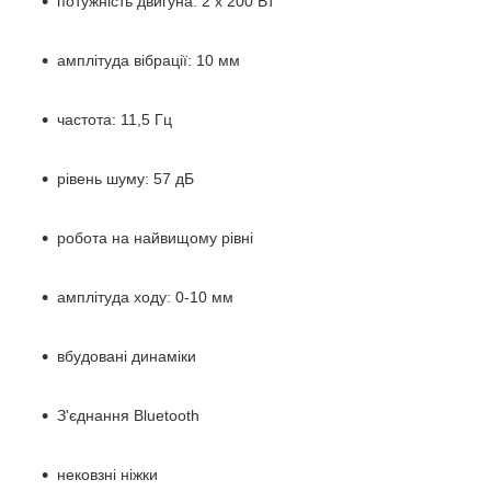
потужність двигуна: 2 х 200 Вт
амплітуда вібрації: 10 мм
частота: 11,5 Гц
рівень шуму: 57 дБ
робота на найвищому рівні
амплітуда ходу: 0-10 мм
вбудовані динаміки
З'єднання Bluetooth
нековзні ніжки