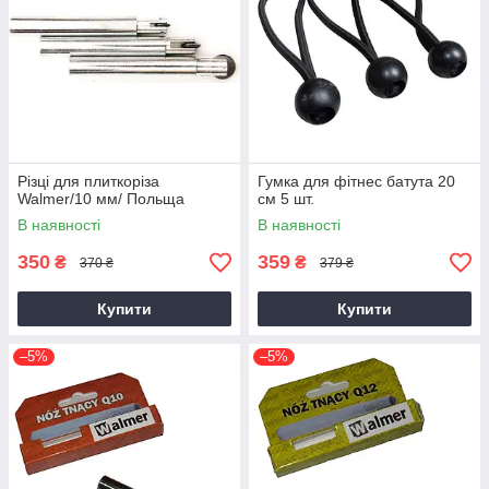
Різці для плиткоріза
Гумка для фітнес батута 20
Walmer/10 мм/ Польща
см 5 шт.
В наявності
В наявності
350
359
₴
₴
370 ₴
379 ₴
Купити
Купити
–5%
–5%