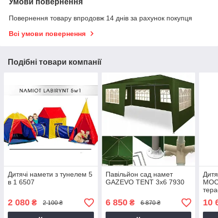
Умови повернення
Повернення товару впродовж 14 днів за рахунок покупця
Всі умови повернення
Подібні товари компанії
Дитячі намети з тунелем 5
Павільйон сад намет
Дитя
в 1 6507
GAZEVO TENT 3х6 7930
MOC
тер
2 080
6 850
10 
₴
₴
2 100 ₴
6 870 ₴