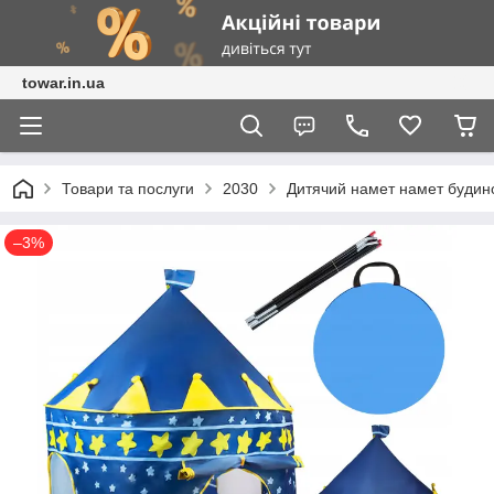
towar.in.ua
Товари та послуги
2030
Дитячий намет намет будин
–3%