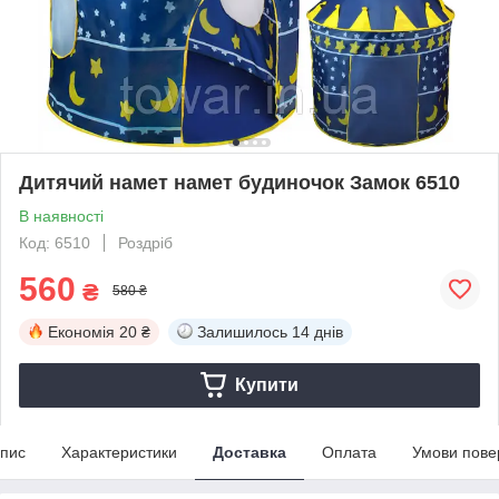
Дитячий намет намет будиночок Замок 6510
В наявності
Код: 6510
Роздріб
560
₴
580 ₴
Економія
20 ₴
Залишилось
14 днів
Купити
пис
Характеристики
Доставка
Оплата
Умови пове