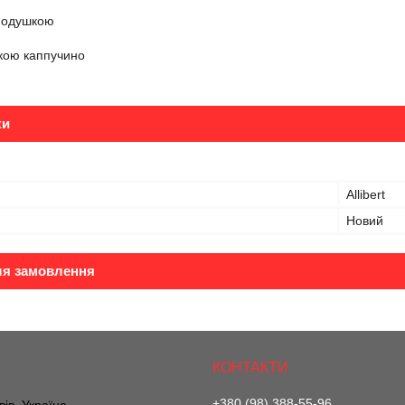
 подушкою
кою каппучино
ки
Allibert
Новий
ля замовлення
+380 (98) 388-55-96