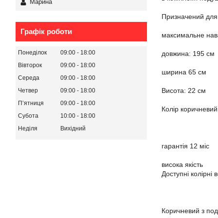
Марина
Призначений для 
Графік роботи
максимальне нав
Понеділок
09:00
18:00
довжина: 195 см
Вівторок
09:00
18:00
ширина 65 см
Середа
09:00
18:00
Висота: 22 см
Четвер
09:00
18:00
Пʼятниця
09:00
18:00
Колір коричневий.
Субота
10:00
18:00
Неділя
Вихідний
гарантія 12 міс
висока якість
Доступні колірні в
Коричневий з по