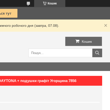
Кошик
жчого робочого дня (завтра, 07.08).
Кошик
DAYTONA + подушки графіт Угорщина 7856