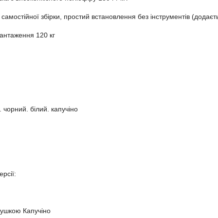
самостійної збірки, простий встановлення без інструментів (додаєть
антаження 120 кг
 чорний. білий. капучіно
ерсії:
душкою Капучіно