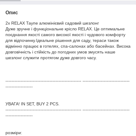
Опис
2x RELAX Таупе алюмінієвий садовий шезлонг
Дуже зручне і функціональне крісло RELAX. Це оптимальне
поєднання якості самого високої якості і чудового комфорту
для відпочинку.Ідеальне рішення для саду, тераси також
відмінно працює в готелях, спа-салонах або басейнах. Висока
довговічність і стійкість до погодних умов змусять наше
шезлонг служити протягом дуже довгого часу.
-------------------------------------------------- -------------------------------
------------------
УВАГА! IN SET, BUY 2 PCS.
-------------------------------------------------- -------------------------------
------------------
розміри: