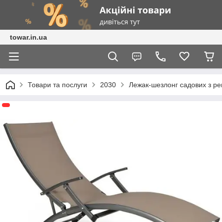
towar.in.ua
Товари та послуги
2030
Лежак-шезлонг садових з р