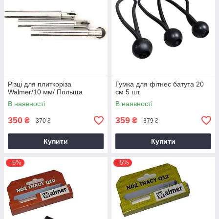
Різці для плиткоріза
Гумка для фітнес батута 20
Walmer/10 мм/ Польща
см 5 шт.
В наявності
В наявності
350
359
₴
₴
370 ₴
379 ₴
Купити
Купити
–5%
–5%