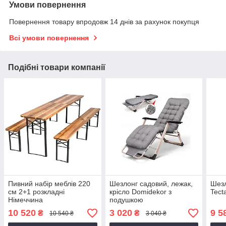
Умови повернення
Повернення товару впродовж 14 днів за рахунок покупця
Всі умови повернення
Подібні товари компанії
Пивний набір меблів 220
Шезлонг садовий, лежак,
Шезл
см 2+1 розкладні
крісло Domidekor з
Tect
Німеччина
подушкою
10 520
3 020
9 5
₴
₴
10 540 ₴
3 040 ₴