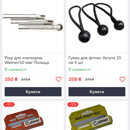
Різці для плиткоріза
Гумка для фітнес батута 20
Walmer/10 мм/ Польща
см 5 шт.
В наявності
В наявності
350
359
₴
₴
370 ₴
379 ₴
Купити
Купити
–5%
–5%