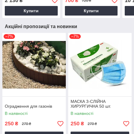
2 130
700
10 
₴
₴
720 ₴
Купити
Купити
Акційні пропозиції та новинки
–7%
–7%
МАСКА 3-СЛІЙНА
Оградження для газонів
ХИРУРГИЧНА 50 шт.
В наявності
В наявності
250
250
₴
₴
270 ₴
270 ₴