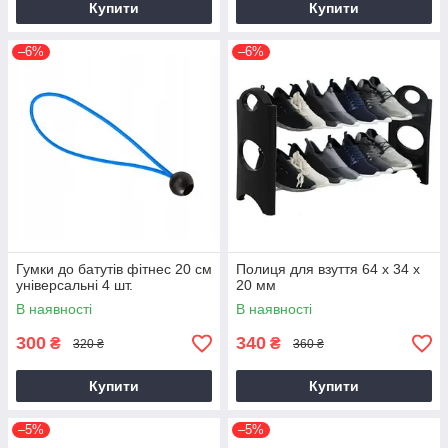
Купити
Купити
–6%
–6%
Гумки до батутів фітнес 20 см
Полиця для взуття 64 х 34 х
універсальні 4 шт.
20 мм
В наявності
В наявності
300
340
₴
₴
320 ₴
360 ₴
Купити
Купити
–5%
–5%