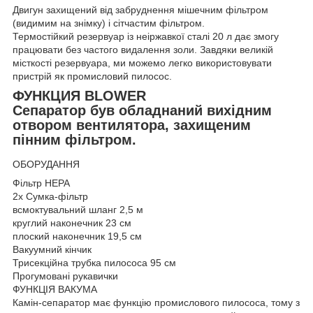
Двигун захищений від забруднення мішечним фільтром
(видимим на знімку) і сітчастим фільтром.
Термостійкий резервуар із неіржавкої сталі 20 л дає змогу
працювати без частого видалення золи. Завдяки великій
місткості резервуара, ми можемо легко використовувати
пристрій як промисловий пилосос.
ФУНКЦИЯ BLOWER
Сепаратор був обладнаний вихідним
отвором вентилятора, захищеним
пінним фільтром.
ОБОРУДАННЯ
Фільтр HEPA
2x Сумка-фільтр
всмоктувальний шланг 2,5 м
круглий наконечник 23 см
плоский наконечник 19,5 см
Вакуумний кінчик
Трисекційна трубка пилососа 95 см
Прогумовані рукавички
ФУНКЦІЯ ВАКУМА
Камін-сепаратор має функцію промислового пилососа, тому з