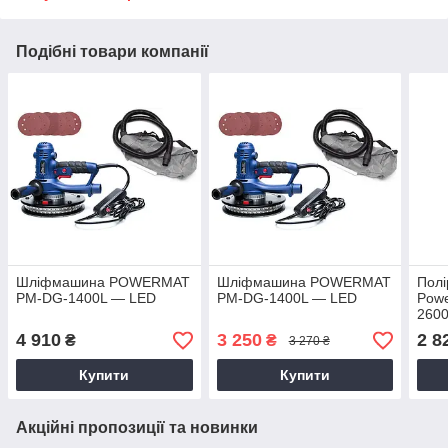
Подібні товари компанії
Шліфмашина POWERMAT
Шліфмашина POWERMAT
Полі
PM-DG-1400L — LED
PM-DG-1400L — LED
Pow
260
4 910
3 250
2 8
₴
₴
3 270 ₴
Купити
Купити
Акційні пропозиції та новинки