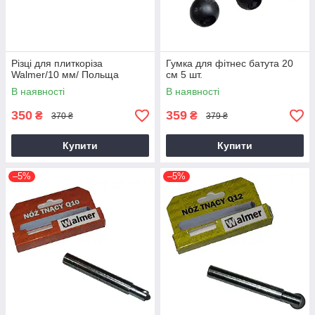
Різці для плиткоріза
Гумка для фітнес батута 20
Walmer/10 мм/ Польща
см 5 шт.
В наявності
В наявності
350
359
₴
₴
370 ₴
379 ₴
Купити
Купити
–5%
–5%