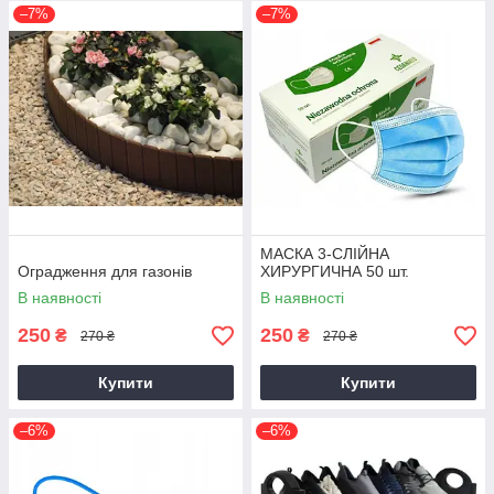
–7%
–7%
МАСКА 3-СЛІЙНА
Оградження для газонів
ХИРУРГИЧНА 50 шт.
В наявності
В наявності
250
250
₴
₴
270 ₴
270 ₴
Купити
Купити
–6%
–6%