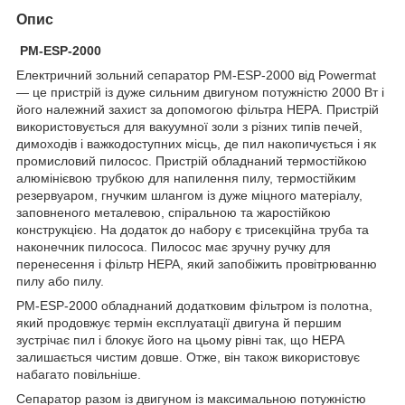
Опис
PM-ESP-2000
Електричний зольний сепаратор PM-ESP-2000 від Powermat
— це пристрій із дуже сильним двигуном потужністю 2000 Вт і
його належний захист за допомогою фільтра HEPA. Пристрій
використовується для вакуумної золи з різних типів печей,
димоходів і важкодоступних місць, де пил накопичується і як
промисловий пилосос. Пристрій обладнаний термостійкою
алюмінієвою трубкою для напилення пилу, термостійким
резервуаром, гнучким шлангом із дуже міцного матеріалу,
заповненого металевою, спіральною та жаростійкою
конструкцією. На додаток до набору є трисекційна труба та
наконечник пилососа. Пилосос має зручну ручку для
перенесення і фільтр HEPA, який запобіжить провітрюванню
пилу або пилу.
PM-ESP-2000 обладнаний додатковим фільтром із полотна,
який продовжує термін експлуатації двигуна й першим
зустрічає пил і блокує його на цьому рівні так, що HEPA
залишається чистим довше. Отже, він також використовує
набагато повільніше.
Сепаратор разом із двигуном із максимальною потужністю