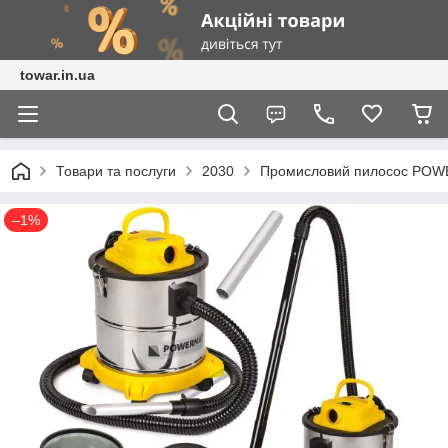
towar.in.ua
Товари та послуги
2030
Промисловий пилосос PO
–1%