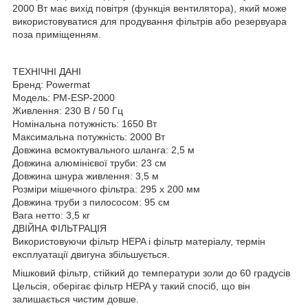
2000 Вт має вихід повітря (функція вентилятора), який може
використовуватися для продування фільтрів або резервуара
поза приміщенням.
ТЕХНІЧНІ ДАНІ
Бренд: Powermat
Модель: PM-ESP-2000
Живлення: 230 В / 50 Гц
Номінальна потужність: 1650 Вт
Максимальна потужність: 2000 Вт
Довжина всмоктувального шланга: 2,5 м
Довжина алюмінієвої труби: 23 см
Довжина шнура живлення: 3,5 м
Розміри мішечного фільтра: 295 x 200 мм
Довжина труби з пилососом: 95 см
Вага нетто: 3,5 кг
ДВІЙНА ФІЛЬТРАЦІЯ
Використовуючи фільтр HEPA і фільтр матеріалу, термін
експлуатації двигуна збільшується.
Мішковий фільтр, стійкий до температури золи до 60 градусів
Цельсія, оберігає фільтр HEPA у такий спосіб, що він
залишається чистим довше.